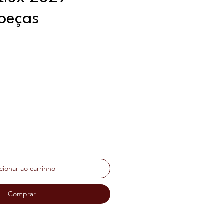
peças
ço
cionar ao carrinho
Comprar