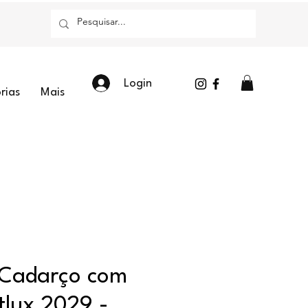
Login
rias
Mais
 Cadarço com
tlux 2029 -