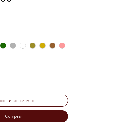
ço
cionar ao carrinho
Comprar