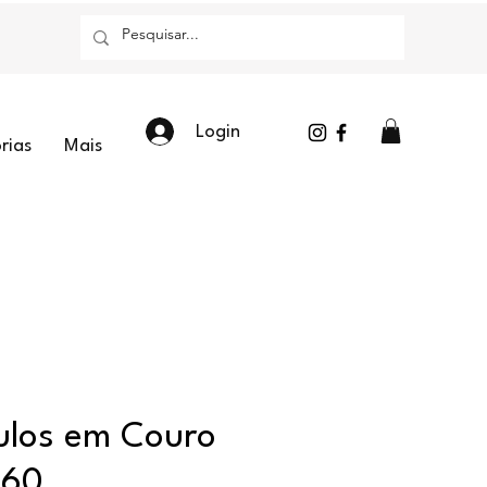
Login
rias
Mais
ulos em Couro
060