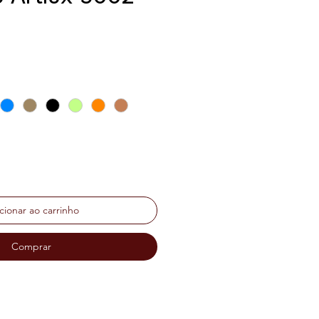
o
cionar ao carrinho
Comprar