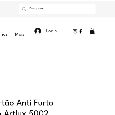
Login
rias
Mais
tão Anti Furto
 Artlux 5002