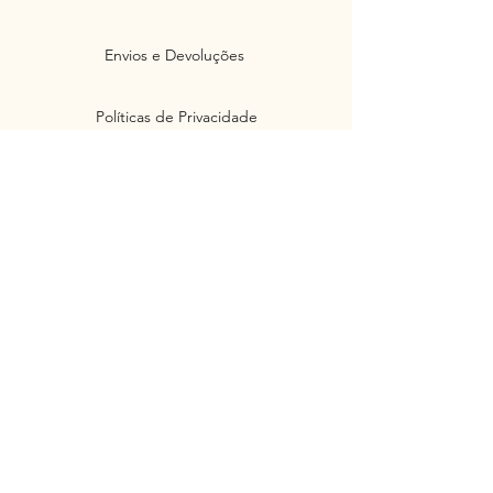
Envios e Devoluções
Políticas de Privacidade
Segurança
Ambiente 100% Seguro. Sua Informação
é Protegida Pela Criptografia SSL 256-Bit.
Métodos de pagamentos aceitos
Junte-se à nossa Newsletter e não