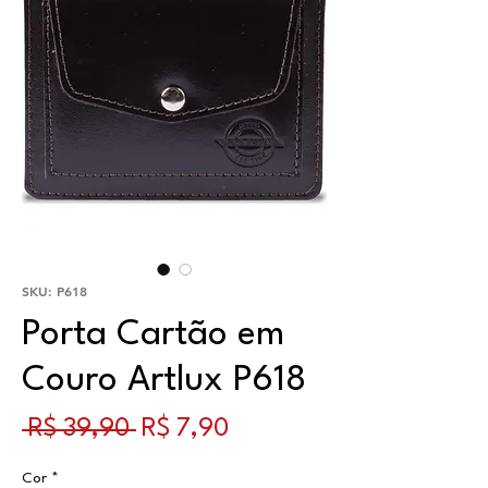
SKU: P618
Porta Cartão em
Couro Artlux P618
Preço normal
Preço promocional
 R$ 39,90 
R$ 7,90
Cor
*