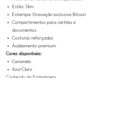
Estilo: Slim
Estampa: Gravação exclusiva Bitcoin
Compartimentos para cartões e
documentos
Costuras reforçadas
Acabamento premium
Cores disponíveis:
Caramelo
Azul Claro
Conteúdo da Embalagem
1 Porta Cartão Slim Bitcoin Artlux
Cuidados com o Produto
Limpe utilizando pano macio e
levemente umedecido.
Não utilize produtos químicos ou
abrasivos.
Evite contato prolongado com