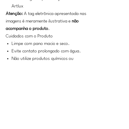
Artlux
Atenção:
A tag eletrônica apresentada nas
imagens é meramente ilustrativa e
não
acompanha o produto
.
Cuidados com o Produto
Limpe com pano macio e seco.
Evite contato prolongado com água.
Não utilize produtos químicos ou
abrasivos.
Guarde em local seco para preservar o
couro e o acabamento metálico.
Loja
Sobre