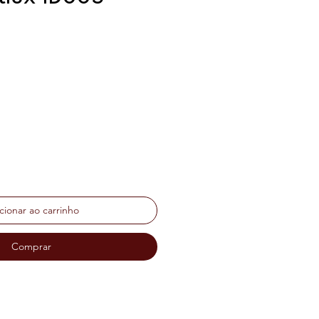
o
cionar ao carrinho
Comprar