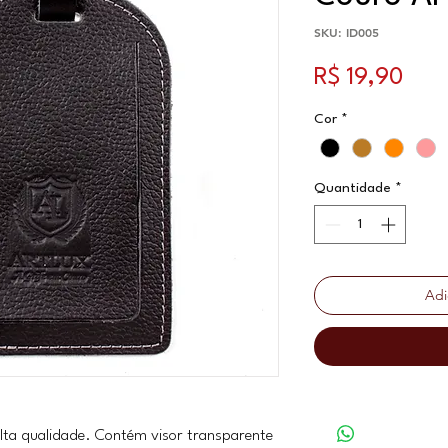
SKU: ID005
Preç
R$ 19,90
Cor
*
Quantidade
*
Adi
lta qualidade. Contém visor transparente