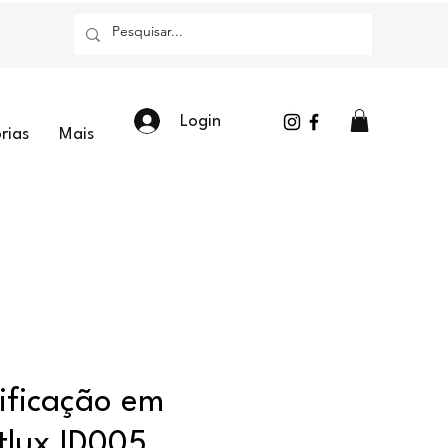
Login
rias
Mais
tificação em
tlux ID005