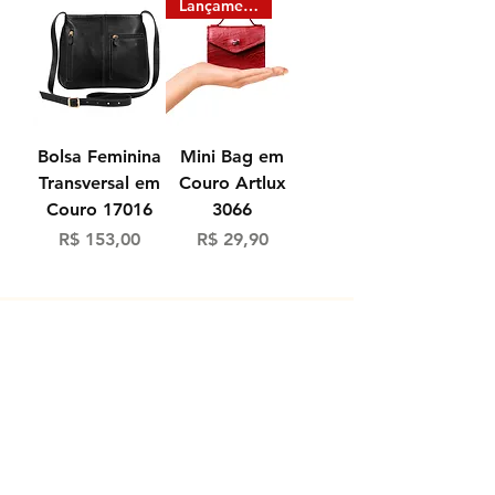
Lançamento
Bolsa Feminina
Mini Bag em
Transversal em
Couro Artlux
Couro 17016
3066
Preço
Preço
R$ 153,00
R$ 29,90
Loja
Sobre
Contato