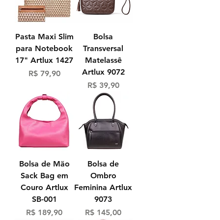
Pasta Maxi Slim
Bolsa
para Notebook
Transversal
17" Artlux 1427
Matelassê
Artlux 9072
Preço
R$ 79,90
Preço
R$ 39,90
Bolsa de Mão
Bolsa de
Sack Bag em
Ombro
Couro Artlux
Feminina Artlux
SB-001
9073
Preço
Preço
R$ 189,90
R$ 145,00