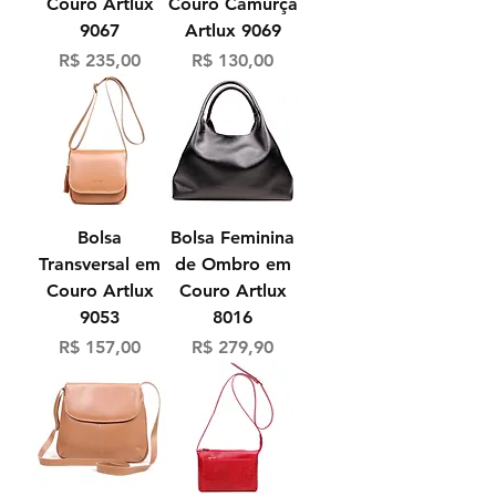
Couro Artlux
Couro Camurça
9067
Artlux 9069
Preço
Preço
R$ 235,00
R$ 130,00
Bolsa
Bolsa Feminina
Transversal em
de Ombro em
Couro Artlux
Couro Artlux
9053
8016
Preço
Preço
R$ 157,00
R$ 279,90