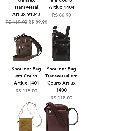
Unissex
em Couro
Transversal
Artlux 1404
Artlux 91343
Preço
R$ 86,90
Preço normal
Preço promocional
R$ 169,90
R$ 89,90
Shoulder Bag
Shoulder Bag
em Couro
Transversal em
Artlux 1401
Couro Artlux
1400
Preço
R$ 115,00
Preço
R$ 118,00