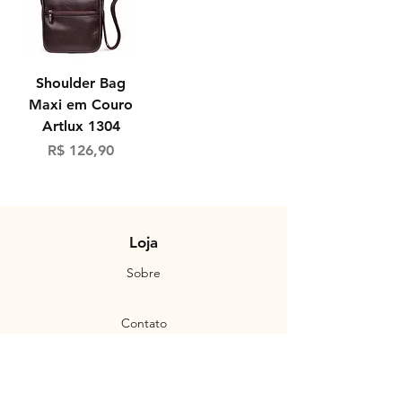
Shoulder Bag
Maxi em Couro
Artlux 1304
Preço
R$ 126,90
Loja
Sobre
Contato
Política da Loja