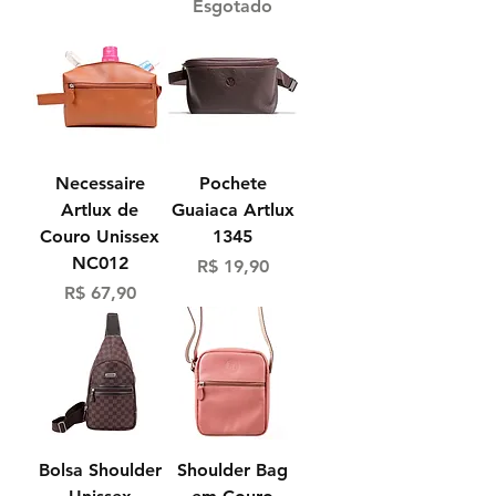
Esgotado
Necessaire
Pochete
Artlux de
Guaiaca Artlux
Couro Unissex
1345
NC012
Preço
R$ 19,90
Preço
R$ 67,90
Bolsa Shoulder
Shoulder Bag