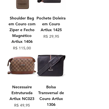
Shoulder Bag
Pochete Doleira
em Couro com
em Couro
Zíper e Fecho
Artlux 1425
Magnético
Preço
R$ 29,95
Artlux 1406
Preço
R$ 115,00
Necessaire
Bolsa
Estruturada
Transversal de
Artlux NC023
Couro Artlux
1306
Preço
R$ 49,95