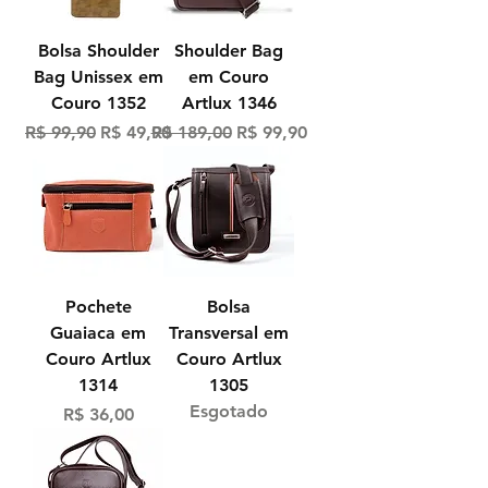
Bolsa Shoulder
Shoulder Bag
Bag Unissex em
em Couro
Couro 1352
Artlux 1346
Preço normal
Preço promocional
Preço normal
Preço promocional
R$ 99,90
R$ 49,90
R$ 189,00
R$ 99,90
Pochete
Bolsa
Guaiaca em
Transversal em
Couro Artlux
Couro Artlux
1314
1305
Esgotado
Preço
R$ 36,00