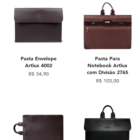
Visualização rápida
Visualização rápida
Pasta Envelope
Pasta Para
Artlux 4002
Notebook Artlux
com Divisão 2765
Preço
R$ 34,90
Preço
R$ 103,00