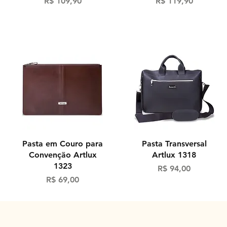
Preço
Preço
R$ 109,90
R$ 119,90
Visualização rápida
Visualização rápida
Pasta em Couro para
Pasta Transversal
Convenção Artlux
Artlux 1318
1323
Preço
R$ 94,00
Preço
R$ 69,00