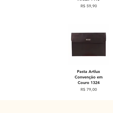
Preço
R$ 59,90
Visualização rápida
Pasta Artlux
Convenção em
Couro 1324
Preço
R$ 79,00