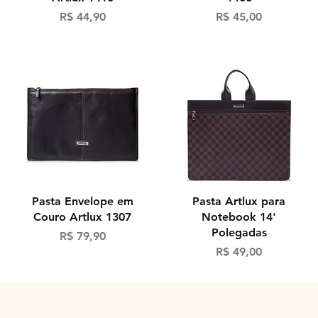
Preço
Preço
R$ 44,90
R$ 45,00
Visualização rápida
Visualização rápida
Pasta Envelope em
Pasta Artlux para
Couro Artlux 1307
Notebook 14'
Polegadas
Preço
R$ 79,90
Preço
R$ 49,00