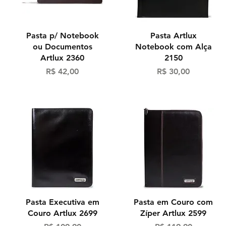
Visualização rápida
Visualização rápida
Pasta p/ Notebook
Pasta Artlux
ou Documentos
Notebook com Alça
Artlux 2360
2150
Preço
Preço
R$ 42,00
R$ 30,00
Visualização rápida
Visualização rápida
Pasta Executiva em
Pasta em Couro com
Couro Artlux 2699
Zíper Artlux 2599