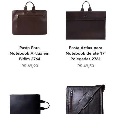
Visualização rápida
Visualização rápida
Pasta Para
Pasta Artlux para
Notebook Artlux em
Notebook de até 17'
Bidim 2764
Polegadas 2761
Preço
Preço
R$ 69,90
R$ 49,50