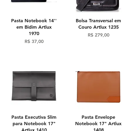
Visualização rápida
Visualização rápida
Pasta Notebook 14''
Bolsa Transversal em
em Bidim Artlux
Couro Artlux 1235
1970
Preço
R$ 279,00
Preço
R$ 37,00
Visualização rápida
Visualização rápida
Pasta Executiva Slim
Pasta Envelope
para Notebook 17"
Notebook 17" Artlux
Artlux 1410
1408