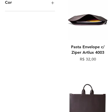
Cor
Visualização rápida
Pasta Envelope c/
Zíper Artlux 4003
Preço
R$ 32,00