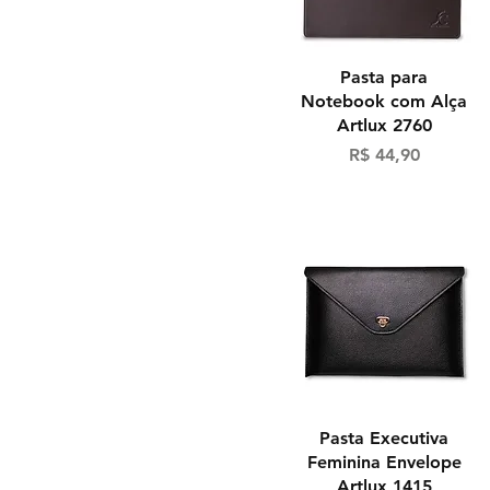
Visualização rápida
Pasta para
Notebook com Alça
Artlux 2760
Preço
R$ 44,90
Visualização rápida
Pasta Executiva
Feminina Envelope
Artlux 1415