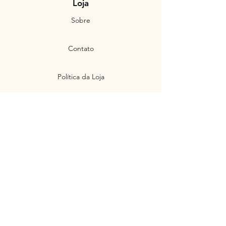
Loja
Sobre
Contato
Política da Loja
Produtos
Personalizados
Envios e Devoluções
Políticas de Privacidade
Segurança