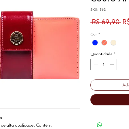
SKU: 562
Pr
 R$ 69,90 
R
Cor
*
Quantidade
*
Adi
ux
 de alta qualidade. Contém: