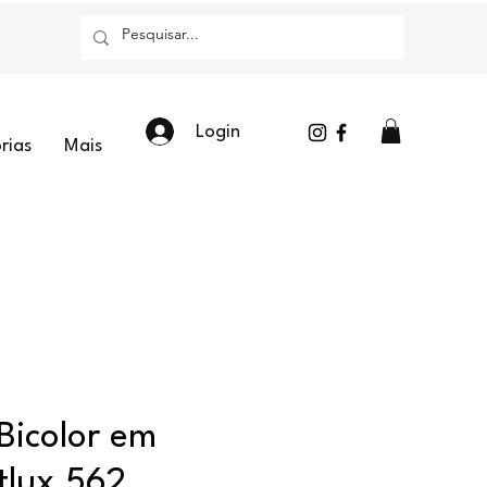
Login
rias
Mais
Bicolor em
tlux 562