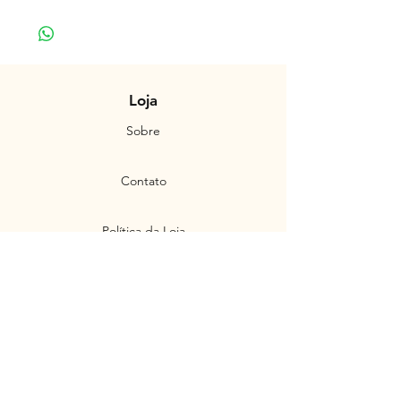
Loja
Sobre
Contato
Política da Loja
Produtos
Personalizados
Envios e Devoluções