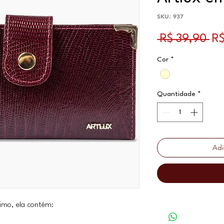
SKU: 937
Pr
 R$ 39,90 
R$
Cor
*
Quantidade
*
Adi
timo, ela contém: