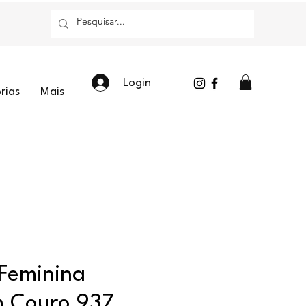
Login
rias
Mais
 Feminina
m Couro 937