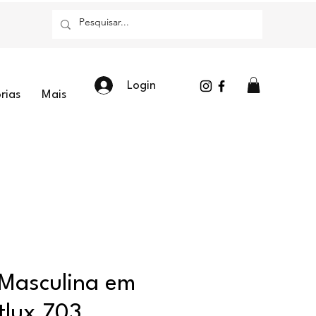
Login
rias
Mais
 Masculina em
tlux 703