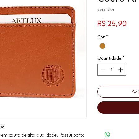
SKU: 703
Pre
R$ 25,90
Cor
*
Quantidade
*
Adi
ux
 em couro de alta qualidade. Possui porta