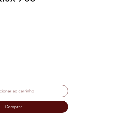
ço
cionar ao carrinho
Comprar