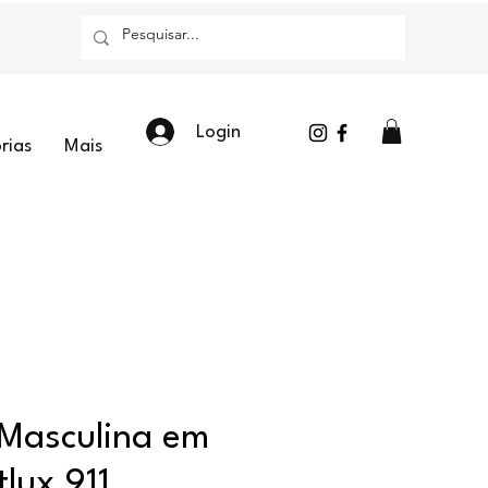
Login
rias
Mais
 Masculina em
lux 911