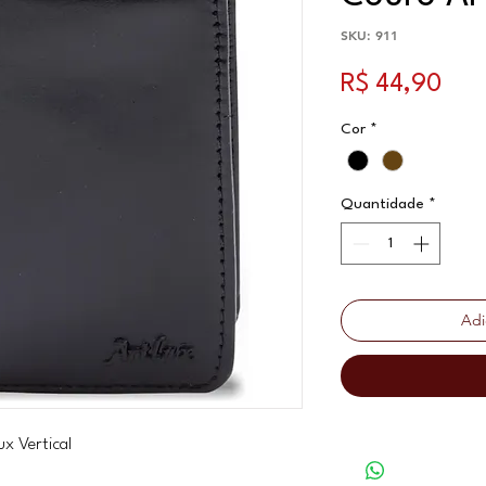
SKU: 911
Pre
R$ 44,90
Cor
*
Quantidade
*
Adi
x Vertical