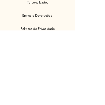
Personalizados
Envios e Devoluções
Políticas de Privacidade
Segurança
Ambiente 100% Seguro. Sua Informação
é Protegida Pela Criptografia SSL 256-Bit.
Métodos de pagamentos aceitos
Junte-se à nossa Newsletter e não