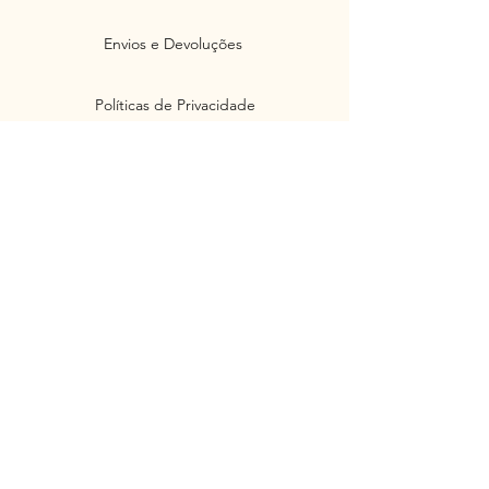
Envios e Devoluções
Políticas de Privacidade
Segurança
Ambiente 100% Seguro. Sua Informação
é Protegida Pela Criptografia SSL 256-Bit.
Métodos de pagamentos aceitos
Junte-se à nossa Newsletter e não
perca as novidades e ofertas!