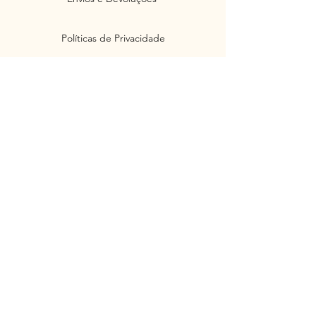
Políticas de Privacidade
Segurança
Ambiente 100% Seguro. Sua Informação
é Protegida Pela Criptografia SSL 256-Bit.
Métodos de pagamentos aceitos
Junte-se à nossa Newsletter e não
perca as novidades e ofertas!
Insira o seu email aqui