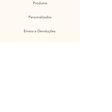
Produtos
Personalizados
Envios e Devoluções
Políticas de Privacidade
Segurança
Ambiente 100% Seguro. Sua Informação
é Protegida Pela Criptografia SSL 256-Bit.
Métodos de pagamentos aceitos