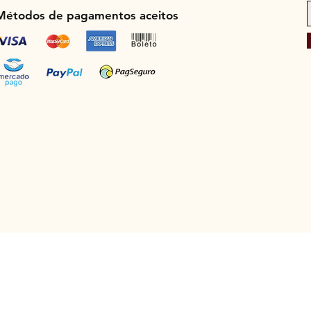
Métodos de pagamentos aceitos
e Couro Ltda. - CNPJ: 00.322.101/0001-89 - Rua Padre Saboia de Medeir
ato@courosartlux.com.br - Tel: (11) 2984-1491 | Whatsapp: (11) 96827