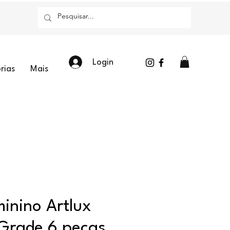
Login
rias
Mais
inino Artlux
Grade 6 peças