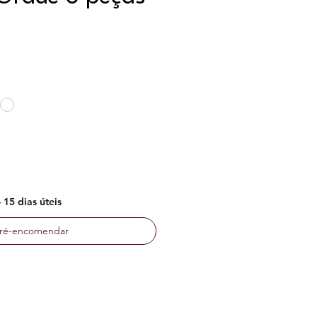
ço
15 dias úteis
ré-encomendar