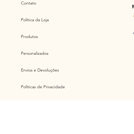
Contato
Política da Loja
Produtos
Personalizados
Envios e Devoluções
Políticas de Privacidade
Artlux Ind. e Com. de Artefatos d
cont