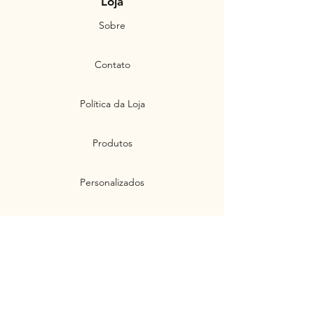
Loja
Sobre
Contato
Política da Loja
Produtos
Personalizados
Envios e Devoluções
Políticas de Privacidade
Segurança