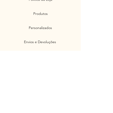
Produtos
Personalizados
Envios e Devoluções
Políticas de Privacidade
Segurança
Ambiente 100% Seguro. Sua Informação
é Protegida Pela Criptografia SSL 256-Bit.
Métodos de pagamentos aceitos