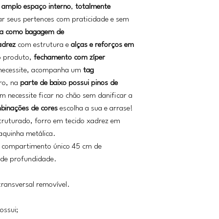
i
amplo espaço interno
,
totalmente
zar seus pertences com praticidade e sem
da como bagagem de
adrez
com estrutura e
alças e reforços em
o produto,
fechamento com zíper
 necessite, acompanha um
tag
ro, na
parte de baixo possui pinos de
 necessite ficar no chão sem danificar a
binações de cores
escolha a sua e arrase!
truturado, forro em tecido xadrez em
laquinha metálica.
 compartimento único 45 cm de
 de profundidade.
transversal removível.
ossui;