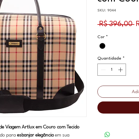
SKU: 9044
P
 R$ 396,00 
Cor
*
Quantidade
*
Adi
 de Viagem Artlux em Couro com Tecido
iado para
esbanjar elegância
em sua