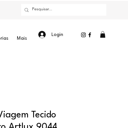
Login
rias
Mais
Viagem Tecido
o Artlux 9044