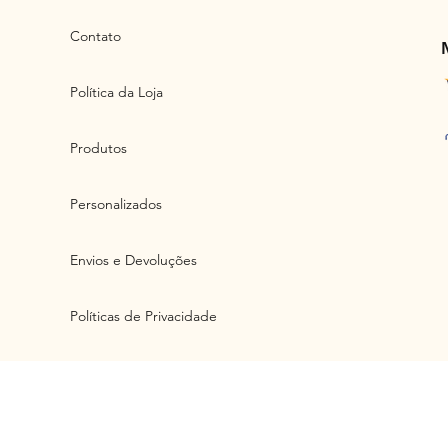
Contato
Política da Loja
Produtos
Personalizados
Envios e Devoluções
Políticas de Privacidade
Artlux Ind. e Com. de Artefatos d