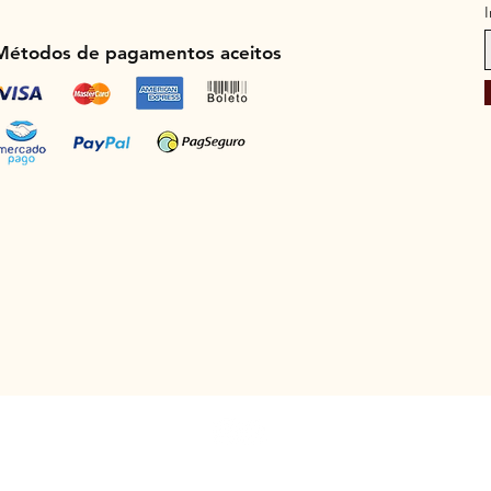
Métodos de pagamentos aceitos
e Couro Ltda. - CNPJ: 00.322.101/0001-89 - Rua Padre Saboia de Medeir