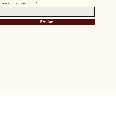
Insira o seu email aqui
Enviar
os, 1082 - São Paulo, SP 02134-001