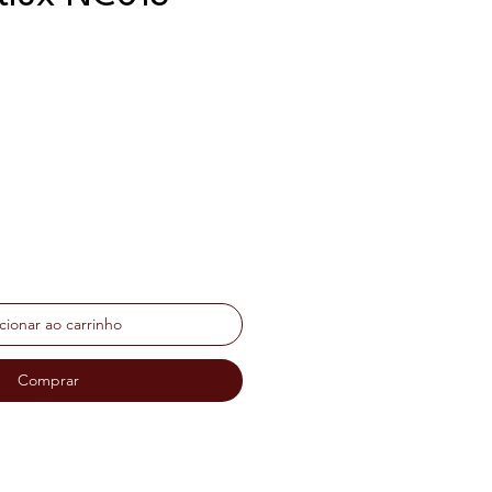
ço
cionar ao carrinho
Comprar