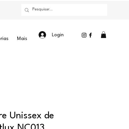
Login
rias
Mais
re Unissex de
tlux NC013