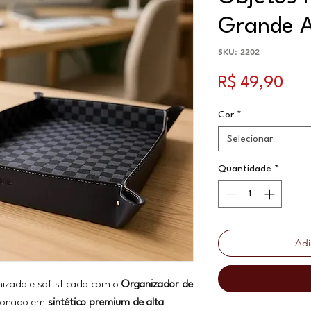
Grande A
SKU: 2202
Pre
R$ 49,90
Cor
*
Selecionar
Quantidade
*
Adi
izada e sofisticada com o
Organizador de
cionado em
sintético premium de alta