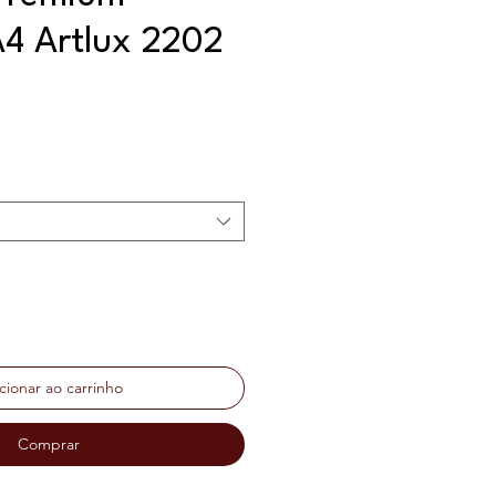
4 Artlux 2202
ço
cionar ao carrinho
Comprar