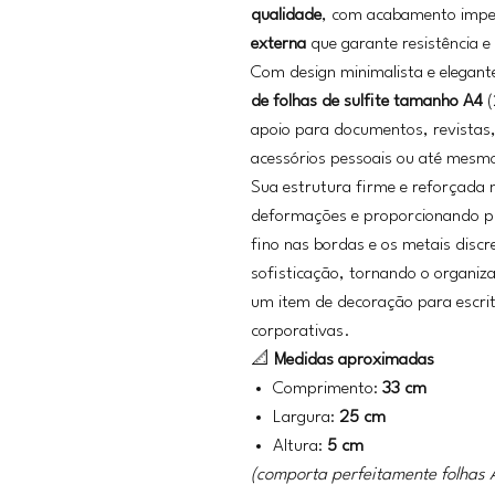
qualidade
, com acabamento impe
externa
que garante resistência e
Com design minimalista e elegant
de folhas de sulfite tamanho A4
(
apoio para documentos, revistas,
acessórios pessoais ou até mesmo 
Sua estrutura firme e reforçada
deformações e proporcionando pr
fino nas bordas e os metais disc
sofisticação, tornando o organi
um item de decoração para escrit
corporativas.
📐
Medidas aproximadas
Comprimento:
33 cm
Largura:
25 cm
Altura:
5 cm
(comporta perfeitamente folhas