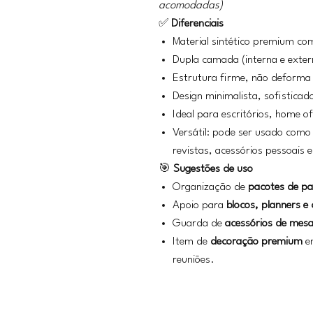
acomodadas)
✅
Diferenciais
Material sintético premium co
Dupla camada (interna e extern
Estrutura firme, não deforma
Design minimalista, sofisticad
Ideal para escritórios, home o
Versátil: pode ser usado como
revistas, acessórios pessoais 
🎯
Sugestões de uso
Organização de
pacotes de pa
Apoio para
blocos, planners e
Guarda de
acessórios de mes
Item de
decoração premium
em
reuniões.