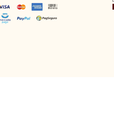
e Couro Ltda. - CNPJ: 00.322.101/0001-89 - Rua Padre Saboia de Medeir
ato@courosartlux.com.br - Tel: (11) 2984-1491 | Whatsapp: (11) 96827
www.courosartlux.com.br