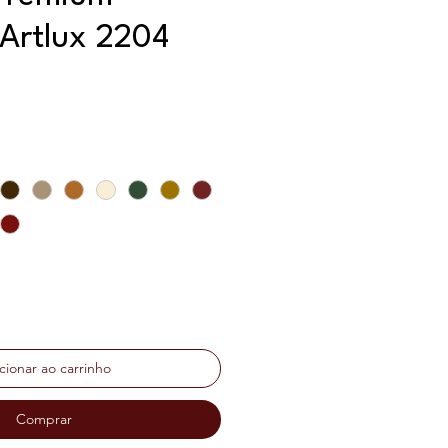
Artlux 2204
ço
cionar ao carrinho
Comprar