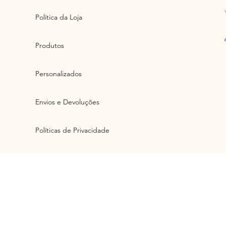
Política da Loja
Produtos
Personalizados
Envios e Devoluções
Políticas de Privacidade
Artlux Ind. e Com. de Artefatos d
cont