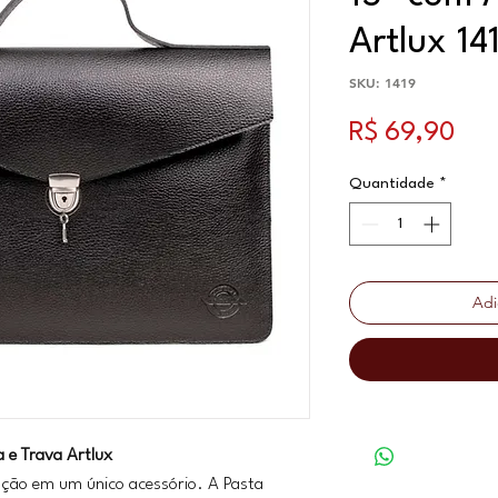
Artlux 14
SKU: 1419
Pre
R$ 69,90
Quantidade
*
Adi
 e Trava Artlux
cação em um único acessório. A Pasta