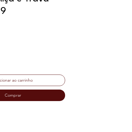
19
ço
cionar ao carrinho
Comprar