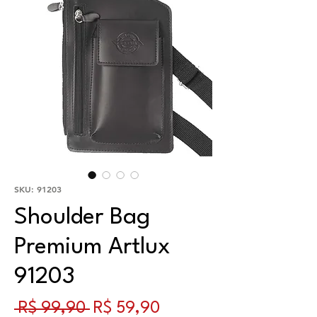
SKU: 91203
Shoulder Bag
Premium Artlux
91203
Preço normal
Preço promocional
 R$ 99,90 
R$ 59,90